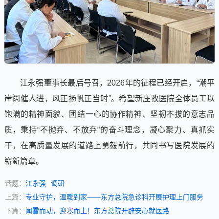
江永强董事长最后号召，2026年的征程已经开启，“潮平
岸阔催人进，风正扬帆正当时”。希望新庄孜医院全体员工以
饱满的精神面貌、团结一心的协作精神、坚韧不拔的意志品
质，秉持“不抛弃、不放弃”的奋斗理念，凝心聚力、真抓实
干，在高质量发展的道路上勇毅前行，共同书写医院发展的
崭新篇章。
话题：
江永强
调研
上篇：
专业守护，温暖到家——东方总院急诊科开展护理上门服务
下篇：
闻雪而动，迎寒而上！东方总院开辟安心就医路