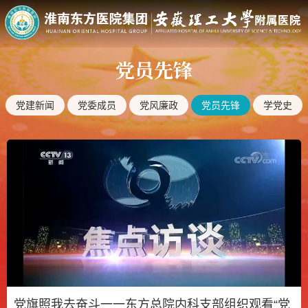
党员先锋
党建新闻
党委成员
党风廉政
党员先锋
学党史
党旗照我去奋斗一一东方总院内科支部组织观看“党