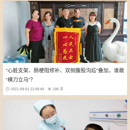
“心脏支架、肠梗阻修补、双侧腹股沟疝”叠加，谁敢
“横刀立马”？
2021-09-01 22:08:49
190 次