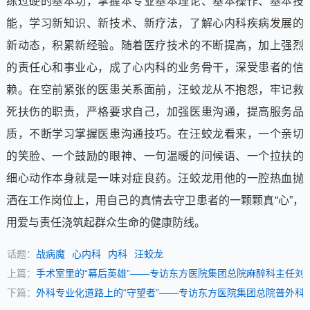
练过硬的基本功，掌握本专业基本理论、基本操作、基本技
能，学习新知识、新技术、新疗法，了解心内科疾病发展的
新动态，积累新经验。随着医疗技术的不断提高，加上强烈
的责任心和事业心，成了心内科的业务骨干，深受患者的信
赖。在空前紧张的医患关系面前，汪蛟龙从不抱怨，牢记救
死扶伤的职责，严格要求自己，加强医患沟通，提高服务品
质，不断学习掌握医患沟通技巧。在汪蛟龙看来，一个亲切
的笑脸、一个鼓励的眼神、一句温暖的问候语、一个拉扶的
细心动作本身就是一味对症良药。汪蛟龙用他的一腔热血抛
洒在工作岗位上，用自己的真情去守卫患者的一颗颗真“心”，
用爱与责任浇筑起群众生命的健康防线。
话题：
战病魔
心内科
内科
汪蛟龙
上篇：
手术室里的“幕后英雄”——专访东方医院集团总院麻醉科主任刘
下篇：
外科专业化道路上的“守望者”——专访东方医院集团总院普外科