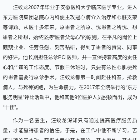
汪蛟龙2007年毕业于安徽医科大学临床医学专业，进入
东方医院集团总院心内科便主攻冠心病介入治疗和心脏支架
等课题。从医十多年来，急患者之所急、忧患者之所忧、想
患者之所想，始终坚持“医者父母心”的原则，在平凡的岗位上
兢兢业业、任劳任怨、刻苦钻研，得到了患者的赞誉、同事
的好评。他长期担任急诊PCI医师，并一直保持着高度的责任
心和严谨的工作态度。节假日休班时，只要有急性心肌梗死
的患者需要行急诊手术，汪蛟龙都第一时间赶往科室，抢救
病人，与死神赛跑，为生命接力。在2017年全院举行的“东方
服务明星”评比活动中，他和其他9位医护人员脱颖而出，成为
“十佳”。
作为一名医生，汪蛟龙深知只有通过提高医疗服务质
量，才能赢得患者的信任。于是，在工作中他不断学习，苦