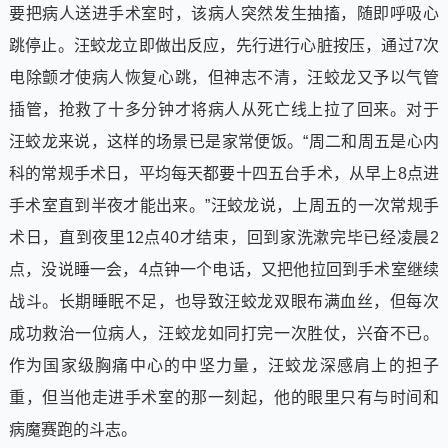
要把病人送进手术室时，该病人突然发生抽搐，随即呼吸心
跳停止。汪蛟龙立即做出反应，先行进行心脏按压，通过7次
电除颤才使病人恢复心跳，但神志不清，汪蛟龙又予以气管
插管，抢救了十多分钟才将病人从死亡线上拉了回来。对于
汪蛟龙来说，这样的场景已是家常便饭。“周二和周五是心内
科的常规手术日，平均每天都要十四五台手术，从早上8点进
手术室直到半夜才能出来。”汪蛟龙说，上周五的一次常规手
术日，直到夜里12点40才结束，回到家洗漱完毕已经凌晨2
点，没说睡一会，4点钟一个电话，又把他拉回到手术室继续
战斗。长期睡眠不足，也导致汪蛟龙双眼布满血丝，但每次
成功救治一位病人，汪蛟龙如同打完一次胜仗，兴奋不已。
作为国家级胸痛中心的中坚力量，汪蛟龙深感肩上的担子
重，但当他走进手术室的那一刻起，他的眼里只有与时间和
病魔赛跑的斗志。