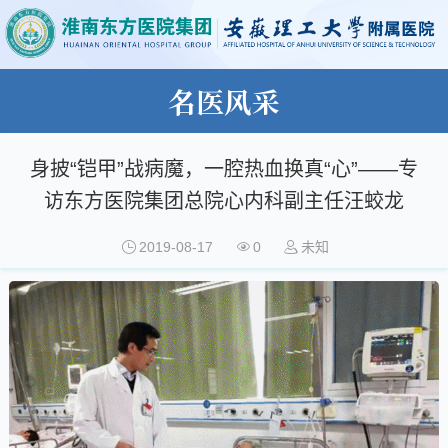
名医风采
身披“铠甲”战病魔，一腔热血换真“心”——专
访东方医院集团总院心内科副主任汪蛟龙
2019-08-17
0
未知