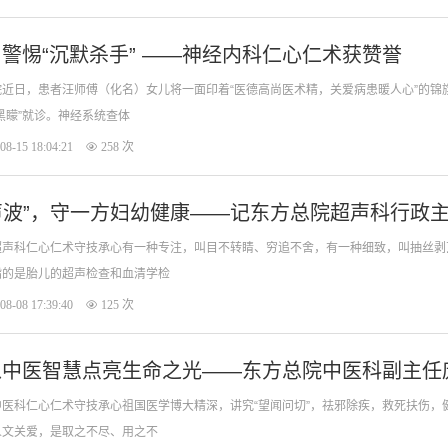
警惕“沉默杀手” ——神经内科仁心仁术获赞誉
近日，患者汪师傅（化名）女儿将一面印着“医德高尚医术精，关爱病患暖人心”的锦
黑矇”就诊。神经系统查体
08-15 18:04:21
258 次
“声波”，守一方妇幼健康——记东方总院超声科行政
超声科仁心仁术守技承心有一种专注，叫目不转睛、穷追不舍，有一种细致，叫抽丝剥
指的是胎儿的超声检查和血清学检
08-08 17:39:40
125 次
以中医智慧点亮生命之光——东方总院中医科副主任
医科仁心仁术守技承心祖国医学博大精深，讲究“望闻问切”，祛邪除疾，救死扶伤
人文关爱，是取之不尽、用之不