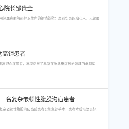
心院长邹贵全
用热血身躯筑起捍卫生命的铜墙铁壁；患者伤员的贴心人，无论面
危高钾患者
危重高钾血症患者，再次彰显了科室在急危重症救治领域的卓越实
治一名复杂嵌顿性腹股沟疝患者
复杂嵌顿性腹股沟疝高龄患者实施急诊手术，患者术后恢复良好，