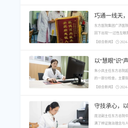
巧通一线天，
东方医院集团广济医院
因下出现“一过性左眼
【综合新闻】
2024-
以“慧眼”识
朱小凤主任东方总院
的一部分检查，主要
【综合新闻】
2024-
守技承心，
庞泾副主任东方总院中
满了辨证施治理念与