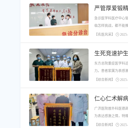
严管厚爱锻
急诊医学科医疗中心
临怎样挑战，都不能
【名医风采】
2025-
生死竞速护生
东方总院重症医学科
力。患者家属为表感
【综合新闻】
2025-
仁心仁术解病
广济医院普外科医德
为表达感激之情，特赠
【综合新闻】
2025-