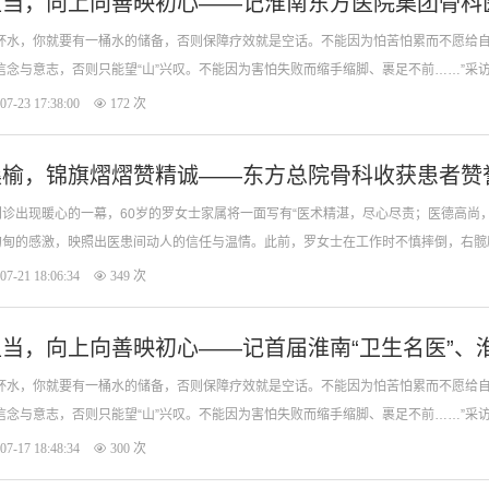
担当，向上向善映初心——记淮南东方医院集团骨科
杯水，你就要有一桶水的储备，否则保障疗效就是空话。不能因为怕苦怕累而不愿给
信念与意志，否则只能望“山”兴叹。不能因为害怕失败而缩手缩脚、裹足不前……”采
07-23 17:38:00
172 次
桑榆，锦旗熠熠赞精诚——东方总院骨科收获患者赞
诊出现暖心的一幕，60岁的罗女士家属将一面写有“医术精湛，尽心尽责；医德高尚
甸甸的感激，映照出医患间动人的信任与温情。此前，罗女士在工作时不慎摔倒，右髋
07-21 18:06:34
349 次
当，向上向善映初心——记首届淮南“卫生名医”、
杯水，你就要有一桶水的储备，否则保障疗效就是空话。不能因为怕苦怕累而不愿给
信念与意志，否则只能望“山”兴叹。不能因为害怕失败而缩手缩脚、裹足不前……”采
07-17 18:48:34
300 次