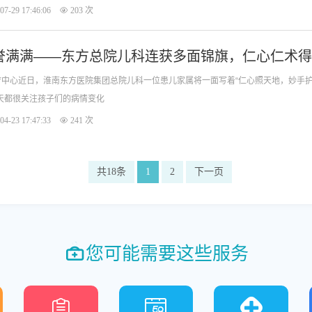
07-29 17:46:06
203 次
誉满满——东方总院儿科连获多面锦旗，仁心仁术
中心近日，淮南东方医院集团总院儿科一位患儿家属将一面写着“仁心照天地，妙手
天都很关注孩子们的病情变化
04-23 17:47:33
241 次
共18条
1
2
下一页
您可能需要这些服务