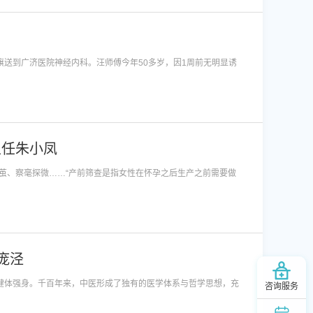
旗送到广济医院神经内科。汪师傅今年50多岁，因1周前无明显诱
主任朱小凤
茧、察毫探微……“产前筛查是指女性在怀孕之后生产之前需要做
庞泾
，健体强身。千百年来，中医形成了独有的医学体系与哲学思想，充
咨询服务