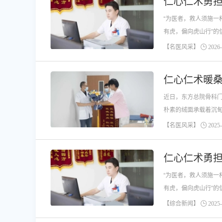
仁心仁术勇
“为医者，救人须施一
有虎，偏向虎山行”的
【名医风采】
2026-
仁心仁术暖
近日，东方总院骨科门
朴素的绒面承载着沉
【名医风采】
2025-
仁心仁术勇担
“为医者，救人须施一
有虎，偏向虎山行”的
【综合新闻】
2025-