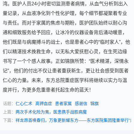
湾。医护人员24小时密切监测患者病情，从血气分析到出入
量记录，从血液净化到个性化护理，每个细节都凝聚着专业
与责任。而对于家属的焦虑与期盼，医护团队始终以耐心沟
通和细致服务给予回应，让冰冷的仪器设备背后涌动暖意，
他们既是与病魔搏斗的战士，也是患者心中的“临时家人”，他
们以精湛技术挽救生命，以无私大爱抚慰心灵，在生死边缘
书写了一个个感人故事。正如锦旗所赞：“医术精湛，深情永
记”，他们的付出不仅让患者重获新生，更让社会感受到医者
仁心的力量。未来，东方总院重症医学科将继续以实力与温
度并行，为更多危重患者托起生命的蓝天！
话题：
仁心仁术
高钾血症
患者家属
感谢信
锦旗
上篇：
两次手术化险为夷，医患携手战胜病魔
下篇：
祥龙昂首唤春归，万象更新耀东方——东方医院集团隆重举行“规