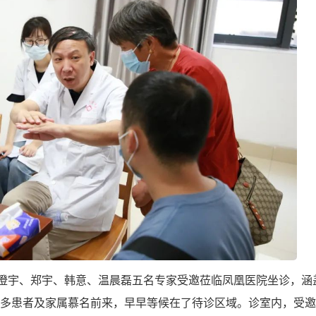
庄澄宇、郑宇、韩意、温晨磊五名专家受邀莅临凤凰医院坐诊，涵
多患者及家属慕名前来，早早等候在了待诊区域。诊室内，受邀