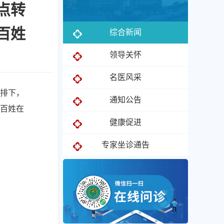
点转
百姓
综合新闻
领导关怀
名医风采
排下，
通知公告
百姓在
健康促进
专家坐诊通告