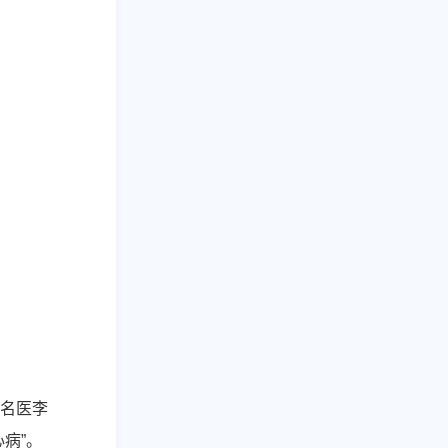
名医李
病”。