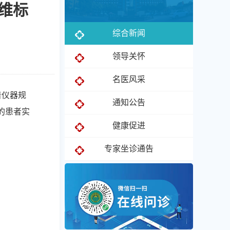
三维标
综合新闻
领导关怀
名医风采
着仪器规
通知公告
的患者实
健康促进
专家坐诊通告