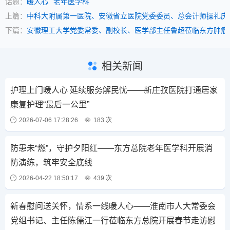
话题：
暖人心
老年医学科
上篇：
中科大附属第一医院、安徽省立医院党委委员、总会计师操礼庆
下篇：
安徽理工大学党委常委、副校长、医学部主任鲁超莅临东方肿瘤
相关新闻
护理上门暖人心 延续服务解民忧——新庄孜医院打通居家
康复护理“最后一公里”
2026-07-06 17:28:26
183 次
防患未“燃”，守护夕阳红——东方总院老年医学科开展消
防演练，筑牢安全底线
2026-04-22 18:50:17
439 次
新春慰问送关怀，情系一线暖人心——淮南市人大常委会
党组书记、主任陈儒江一行莅临东方总院开展春节走访慰