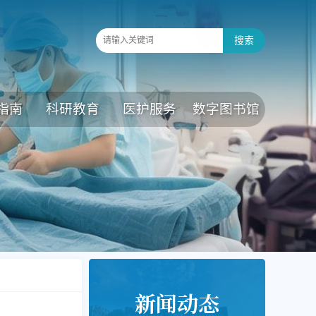
指南
科研教育
医护服务
数字图书馆
新闻动态