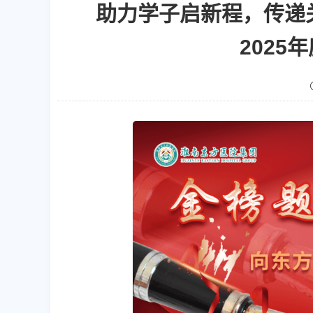
助力学子启新程，传递
202