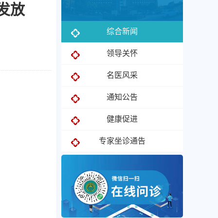
发放
综合新闻
领导关怀
名医风采
通知公告
健康促进
专家坐诊通告