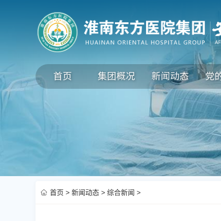
首页
集团概况
新闻动态
党
首页
>
新闻动态
>
综合新闻
>