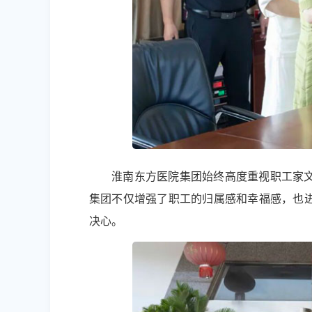
淮南东方医院集团始终高度重视职工家
集团不仅增强了职工的归属感和幸福感，也
决心。