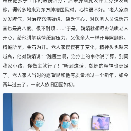
是在他孩子工作的医院治疗，后来肿瘤复发并全身多发转
移，辗转多地来到东方肿瘤医院时，心情很不好。“老人家总
爱发脾气，对治疗充满疑虑、缺乏信心，对医务人员说话声
音也是高八度、很不耐烦……”于是，魏娟就想尽办法哄老人
开心，给他讲解病情缓解压力，又像亲人一样开导照顾他。
精诚所至，金石为开。老人家慢慢有了变化，精神头也越来
越高，他对魏娟说：“魏医生啊，治疗上的事你说了算，别问
我家小孩，你做主就行了！”听到这话，魏娟的精神也更足
了。老人家人当时的愿望是和他有质量地过一个新年，如今
两年过去了，一家人依旧团圆如初。