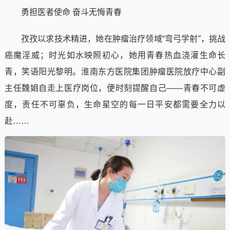
勇担医者使命 奋斗无悔青春
孜孜以求技术精进，她在肿瘤治疗领域“弯弓学射”，挑战
癌魔淫威；时光如水映照初心，她用青春热血浇灌生命长
青，笑语阳光黎明。淮南东方医院集团肿瘤医院放疗中心副
主任魏娟自走上医疗岗位，便时刻提醒自己——青春不可虚
度，责任不可辜负，生命星空的每一日平安都需要全力以
赴……