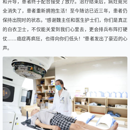
和开导，患者终于配合接受了放疗。治疗结束后，病灶竟完
全消失了，患者重新拥抱生活！至今随访已近三年，患者仍
保持出院时的状态。“感谢魏主任和医生护士们，你们是真正
的白衣卫士，不仅能关爱到我们心里去，更会排兵布阵打硬
仗……癌症再疯狂，也得向你们低头！”患者发出了豪迈的心
声。