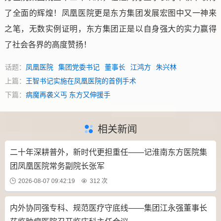
了全面的辉煌！凤凰医院更是东方集团发展宏图中又一神来
之笔，无数实例证明，东方集团正是以自身强大的实力赢得
了社会各界的高度赞扬！
话题：
凤凰医院
集团党委书记
董事长
江鸿方
朱兴林
上篇：
王智书记实施在凤凰医院的首例手术
下篇：
病魔再袭义丐 东方又伸援手
相关新闻
二十年深耕普外，新时代更担重任——记淮南东方医院集
团凤凰医院常务副院长张军
2026-08-07 09:42:19
312 次
内外协同强专科、规范医疗守底线——集团江永强董事长