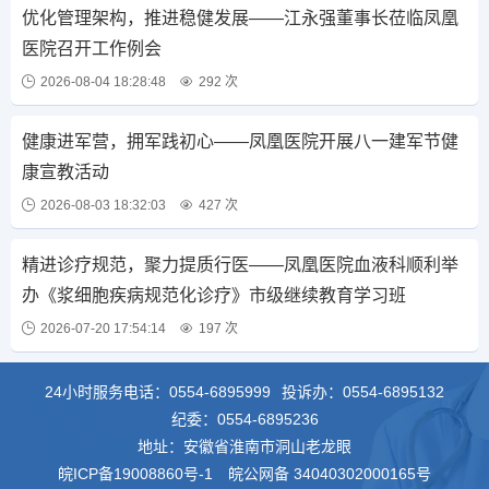
优化管理架构，推进稳健发展——江永强董事长莅临凤凰
医院召开工作例会
2026-08-04 18:28:48
292 次
健康进军营，拥军践初心——凤凰医院开展八一建军节健
康宣教活动
2026-08-03 18:32:03
427 次
精进诊疗规范，聚力提质行医——凤凰医院血液科顺利举
办《浆细胞疾病规范化诊疗》市级继续教育学习班
2026-07-20 17:54:14
197 次
24小时服务电话：
0554-6895999
投诉办：
0554-6895132
纪委：
0554-6895236
地址：安徽省淮南市洞山老龙眼
皖ICP备19008860号-1
皖公网备 34040302000165号