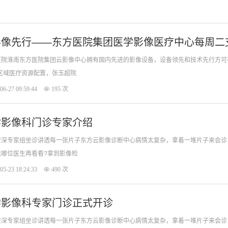
影像先行——东方医院集团医学影像医疗中心每周二
院淮南东方医院集团云影像中心拥有国内先进的影像设备，设备领先和技术先行方可在
区域医疗资源配置，张玉超院
06-27 09:59:44
195 次
学影像科门诊专家介绍
深专家组坐诊讲透每一张片子东方云影像诊断中心病情太复杂，拿着一堆片子来会诊，
哪位医生再看看?拿到影像检
05-23 18:24:33
490 次
学影像科专家门诊正式开诊
深专家组坐诊讲透每一张片子东方云影像诊断中心病情太复杂，拿着一堆片子来会诊，