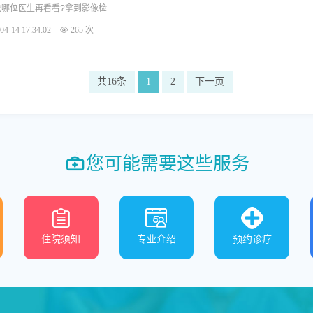
哪位医生再看看?拿到影像检
04-14 17:34:02
265 次
共16条
1
2
下一页
您可能需要这些服务
住院须知
专业介绍
预约诊疗