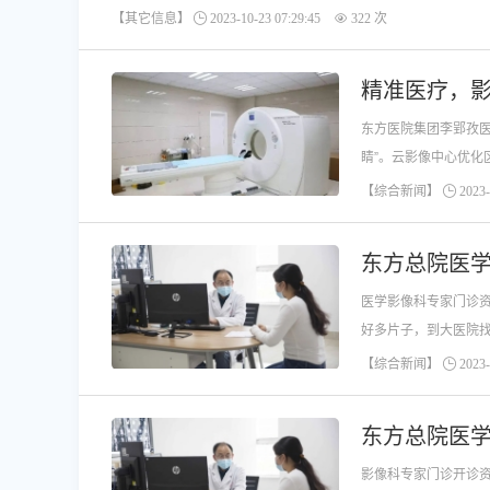
【其它信息】
2023-10-23 07:29:45
322 次
精准医疗，
东方医院集团李郢孜医
睛”。云影像中心优化
【综合新闻】
2023-
东方总院医
医学影像科专家门诊资
好多片子，到大医院找
【综合新闻】
2023-
东方总院医
影像科专家门诊开诊资