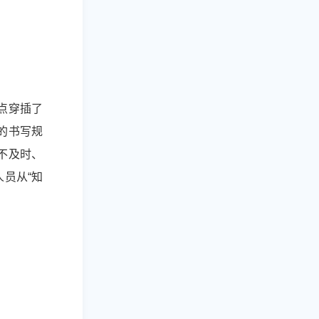
点穿插了
的书写规
不及时、
员从“知