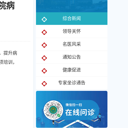
院病
综合新闻
领导关怀
名医风采
，提升病
通知公告
项培训，
健康促进
专家坐诊通告