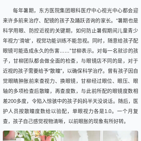
每年暑期，东方医院集团眼科医疗中心视光中心都会迎
来许多前来治疗、配镜的孩子及踊跃咨询的家长。“暑期也是
科学用眼、防控近视的关键期，如何防止暑假期间儿童青少
年视力‘滑坡’，视觉功能训练不能忽视。同时，随意给孩子配
眼镜可能造成永久的伤害……”甘柳表示。对每一名就诊的孩
子，甘柳团队都会做全面的检查，与眼镜店不同的是，对于
近视的孩子需要给予“散瞳”，以确保科学治疗。曾有孩子因自
觉眼睛肿胀前来查视力、换眼镜，甘柳经过眼位、眼压、眼
轴的多项检查后散瞳，再查度数，与此前所配的眼镜度数相
差200多度，令陷入惊骇中的孩子妈妈半天没说话。随后，医
护人员按散瞳度数给以验配，单眼视力各是1.0。一个月复
查，孩子自己感觉视物清晰，以前眼胀的现象有所好转。