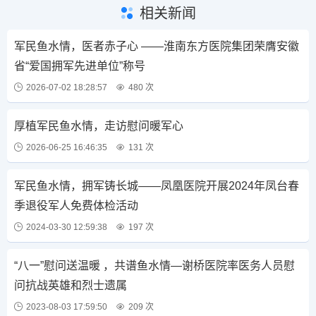
相关新闻
军民鱼水情，医者赤子心 ——淮南东方医院集团荣膺安徽
省“爱国拥军先进单位”称号
2026-07-02 18:28:57
480 次
厚植军民鱼水情，走访慰问暖军心
2026-06-25 16:46:35
131 次
军民鱼水情，拥军铸长城——凤凰医院开展2024年凤台春
季退役军人免费体检活动
2024-03-30 12:59:38
197 次
“八一”慰问送温暖 ，共谱鱼水情—谢桥医院率医务人员慰
问抗战英雄和烈士遗属
2023-08-03 17:59:50
209 次