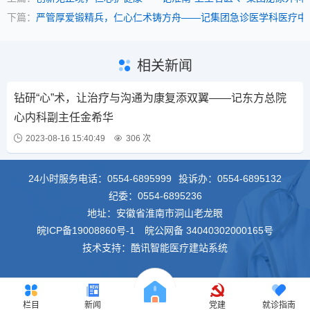
下篇：
严管厚爱锻精兵，仁心仁术铸方舟——记集团急诊医学科医疗中
相关新闻
钻研“心”术，让治疗与沟通为康复添双翼——记东方总院
心内科副主任金希华
2023-08-16 15:40:49
306 次
24小时服务电话：
0554-6895999
投诉办：
0554-6895132
纪委：
0554-6895236
地址：安徽省淮南市洞山老龙眼
皖ICP备19008860号-1
皖公网备 34040302000165号
技术支持：酷讯智能医疗建站系统
栏目
新闻
党建
就诊指南