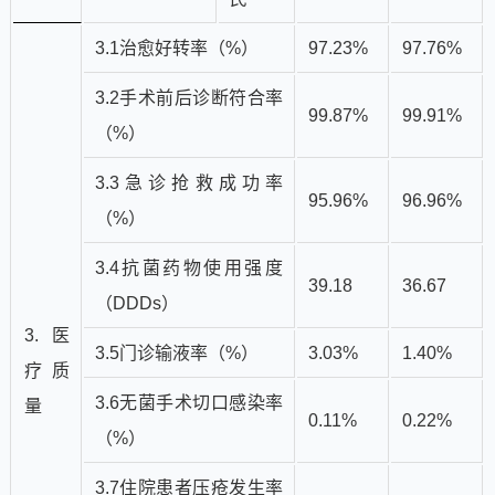
3.1治愈好转率（%）
97.23%
97.76%
3.2手术前后诊断符合率
99.87%
99.91%
（%）
3.3急诊抢救成功率
95.96%
96.96%
（%）
3.4抗菌药物使用强度
39.18
36.67
（DDDs）
3.医
3.5门诊输液率（%）
3.03%
1.40%
疗质
3.6无菌手术切口感染率
量
0.11%
0.22%
（%）
3.7住院患者压疮发生率