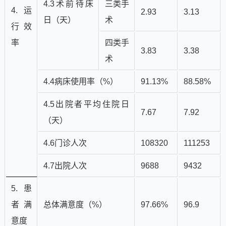
4.3术前待床
三类手
4.运
2.93
3.13
日（天）
术
行效
率
四类手
3.83
3.38
术
4.4病床使用率（%）
91.13%
88.58%
4.5出院者平均住院日
7.67
7.92
（天）
4.6门诊人次
108320
111253
4.7出院人次
9688
9432
5.患
者满
总体满意度（%）
97.66%
96.9
意度