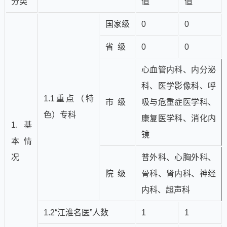
分类
值
值
国家级
0
0
省 级
0
0
心血管内科、内分泌
科、医学影像科、呼
1.1重点（特
市 级
吸与危重症医学科、
色）专科
康复医学科、消化内
1.基
镜
本情
况
普外科、心胸外科、
院 级
骨科、肾内科、神经
内科、超声科
1.2“江淮名医”人数
1
1