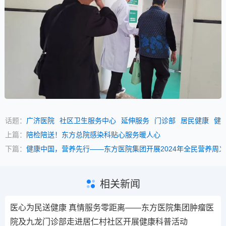
话题：
广济医院
社区卫生服务中心
延伸服务
门诊部
居民健康
健
上篇：
陪检陪送！东方总院感染科贴心服务暖人心
下篇：
健康中国，营养先行——东方医院集团开展2024年全民营养周
相关新闻
医心为民送健康 真情服务零距离——东方医院集团肿瘤医
院及九龙门诊部走进居仁村社区开展健康科普活动