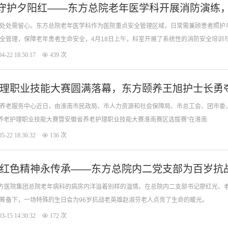
，守护夕阳红——东方总院老年医学科开展消防演练
处处需留心。东方总院老年医学科作为医院重点安全管理区域，日常需兼顾患者照护
全管理，保障老年患者生命安全，4月18日上午，科室开展了系统性的消防安全培训
升应急处理能力，进一步增强大家的消防
4-22 18:50:17
439 次
理职业技能大赛圆满落幕，东方颐养王旭护士长勇
养老服务中心近日，由淮南市民政局、市人力资源和社会保障局、市总工会、团市委
南市养老护理职业技能大赛暨安徽省养老护理职业技能大赛淮南赛区选拔赛”在淮南
5-22 18:36:32
136 次
红色精神永传承——东方总院内二党支部为百岁抗
东方医院集团总院老年病科的病房内洋溢着别样的温情。在总院内二支部书记廖红光、
筹备下，一场特殊的生日会为96岁抗战老英雄赵淑芬老人点亮了生命的暖光。
3-15 14:30:32
172 次