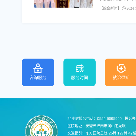
【综合新闻】
2024-1
咨询服务
服务时间
就诊须知
24小时服务电话：0554-6895999
投诉办：
医院地址：安徽省淮南市洞山老龙眼
交通指引：东方医院总院(26路;127路;42路;3