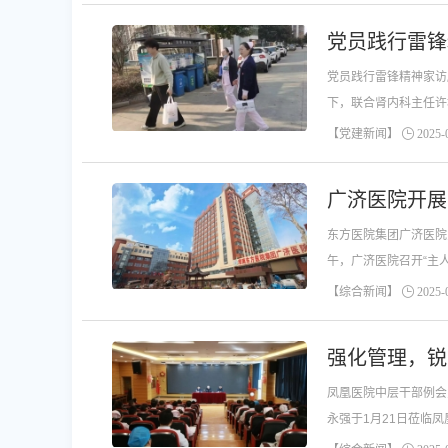
党员践行雷锋
党员践行雷锋精神家访
下，联合肾内科主任许
【党建新闻】
2025-0
广济医院开展
东方医院集团广济医院
午，广济医院召开“主
主任、护士长、职能和
【综合新闻】
2025-0
强化管理，锐
凤凰医院中层干部例会
永强于1月21日莅临