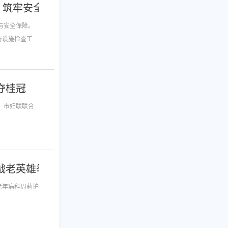
，筑牢安全底线
与安全保障。
与设施检查工
夺桂冠
、市妇联联合
战老英雄举办特殊生日会
老年病科周莉护