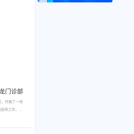
九龙门诊部走进居仁村社区开展健康科普活动
里，开展了一场
线指导工作，确