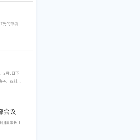
红光的带领
，2月5日下
班子、各科室
部会议
集团董事长江