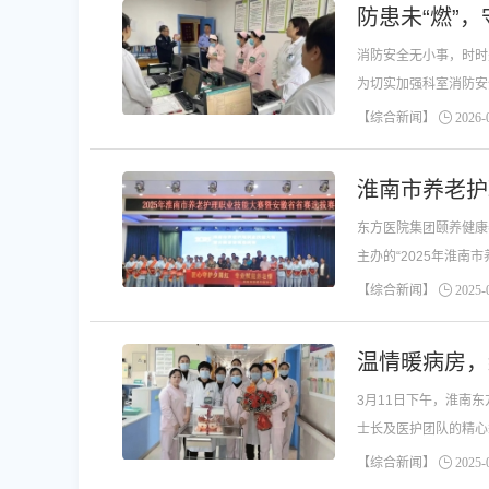
防患未“燃”
消防安全无小事，时时
为切实加强科室消防安
作，通过多场景协作提
【综合新闻】
2026-0
淮南市养老护
东方医院集团颐养健康
主办的“2025年淮
【综合新闻】
2025-0
温情暖病房，
3月11日下午，淮南
士长及医护团队的精心
【综合新闻】
2025-0