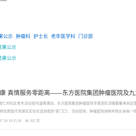
果公示
肿瘤科
护士长
老年医学科
门诊部
结果公示
结果公示
康 真情服务零距离——东方医院集团肿瘤医院及
区居仁村社区老年活动室内温情涌动。东方医院集团肿瘤医院专家团队顶着酷暑来到这
将优质医疗资源实实在在送到居民“家门口”。活动现场，肿瘤医院胡继年院长亲临一
来自医院多个科室的医护人员热情
7-30 19:35:30
392 次