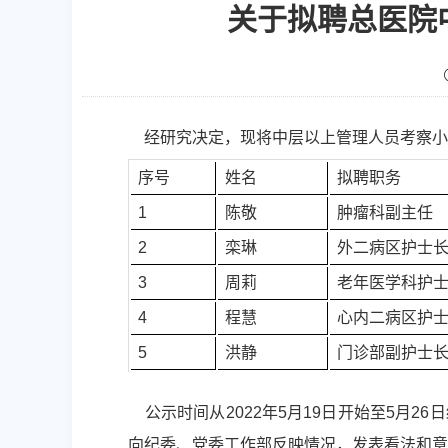
关于拟聘总医院
经研究决定，现将中层以上管理人员考察小
序号
姓名
拟聘职务
1
陈敬
肿瘤科副主任
2
栾琳
外二病区护士
3
周莉
老年医学科护
4
程慧
心内二病区护
5
洪静
门诊部副护士
公示时间从2022年5月19日开始至5月2
向纪委、党委工作部反映情况，发表看法和意