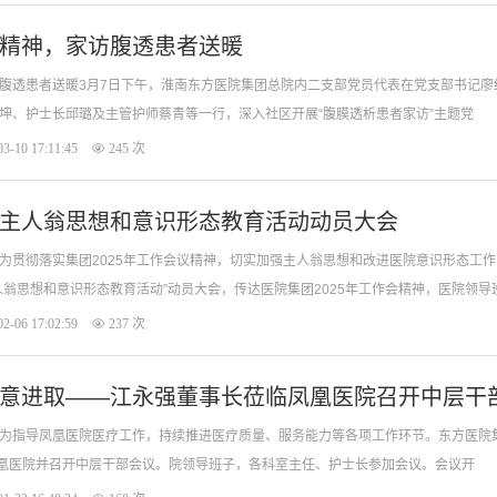
精神，家访腹透患者送暖
腹透患者送暖3月7日下午，淮南东方医院集团总院内二支部党员代表在党支部书记廖
坤、护士长邱璐及主管护师蔡青等一行，深入社区开展“腹膜透析患者家访”主题党
3-10 17:11:45
245 次
主人翁思想和意识形态教育活动动员大会
为贯彻落实集团2025年工作会议精神，切实加强主人翁思想和改进医院意识形态工作
人翁思想和意识形态教育活动”动员大会，传达医院集团2025年工作会精神，医院领导
社区卫生服务管理中心负责人及全体党员参
2-06 17:02:59
237 次
意进取——江永强董事长莅临凤凰医院召开中层干
为指导凤凰医院医疗工作，持续推进医疗质量、服务能力等各项工作环节。东方医院
凤凰医院并召开中层干部会议。院领导班子，各科室主任、护士长参加会议。会议开