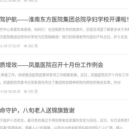
1-22 16:48:34
168 次
驾护航——淮南东方医院集团总院孕妇学校开课啦
疗中心亲爱的准爸爸、妈妈们：在迎接新生命的旅途中，您是否渴望了解更多关于孕
方医院集团总院孕妇学校为您答疑解惑！我们的授课老师均是妇产科主任、护士长及
1-19 17:52:47
202 次
质增效——凤凰医院召开十月份工作例会
前三季度工作，持续推进医院医教研各项工作稳健发展。近日，凤凰医院召开十月份工
。凤凰医院党委书记安新首先传达了集团例会精神和院内质控的相关反馈，并对
1-04 18:28:18
192 次
命守护，八旬老人送锦旗致谢
于医护人员而言，最可贵的莫过于得到患者及家属的肯定与信任。近日，东方总院老
写着“医德高尚，情暖人心”的锦旗，以表达对老年医学科医护团队仁心仁德、精心