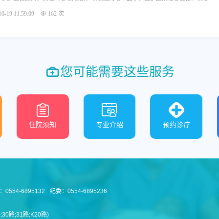
0-19 11:59:09
162 次
您可能需要这些服务
住院须知
专业介绍
预约诊疗
0554-6895132
纪委：0554-6895236
0路;31路;K20路)