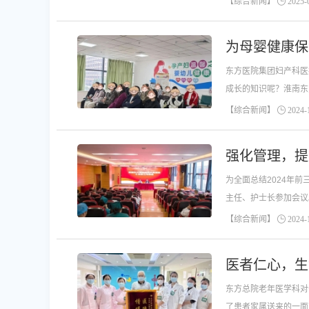
【综合新闻】
2025-0
为母婴健康保
东方医院集团妇产科医
成长的知识呢？淮南东
【综合新闻】
2024-1
强化管理，提
为全面总结2024年
主任、护士长参加会议
【综合新闻】
2024-1
医者仁心，生
东方总院老年医学科对
了患者家属送来的一面