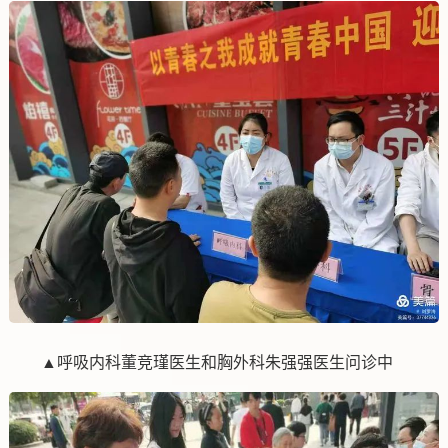
▲呼吸内科董竞瑾医生和胸外科朱强强医生问诊中