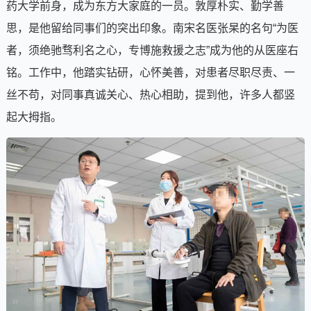
药大学前身，成为东方大家庭的一员。敦厚朴实、勤学善
思，是他留给同事们的突出印象。南宋名医张杲的名句“为医
者，须绝驰骛利名之心，专博施救援之志”成为他的从医座右
铭。工作中，他踏实钻研，心怀美善，对患者尽职尽责、一
丝不苟，对同事真诚关心、热心相助，提到他，许多人都竖
起大拇指。