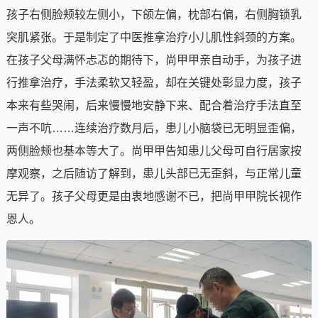
孩子右侧脸颊较左侧小，下颌左偏，枕部右偏，右侧胸锁乳
突肌紧张。于是制定了中医推拿治疗小儿肌性斜颈的方案。
在孩子父母满怀忐忑的期待下，尚甲甲亲自动手，为孩子进
行推拿治疗，手法柔软又轻盈，却在关键处彰显力度，孩子
本来有些哭闹，后来慢慢地安静下来、配合着治疗手法直至
一声不吭……连续治疗数月后，患儿小脑袋已无明显歪偏，
两侧脸颊也基本等大了。尚甲甲告知患儿父母可自行居家按
摩观察，之后随访了解到，患儿头部已无歪斜，与正常儿童
无异了。孩子父母更是由衷地感谢不已，把尚甲甲院长视作
恩人。